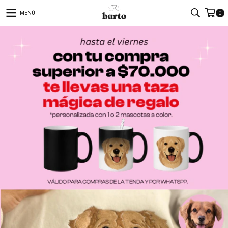
MENÚ
0