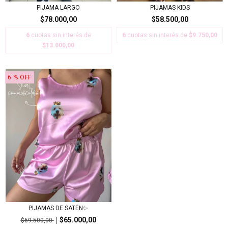
PIJAMA LARGO
PIJAMAS KIDS
$78.000,00
$58.500,00
6
cuotas sin interés de
6
cuotas sin interés de
$9.750,00
$13.000,00
6
% OFF
PIJAMAS DE SATÉN✨
$65.000,00
$69.500,00