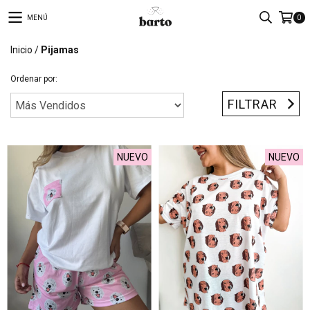
MENÚ
0
Inicio
/
Pijamas
Ordenar por:
FILTRAR
NUEVO
NUEVO