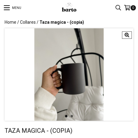
MENU
0
Home
/
Collares
/
Taza magica - (copia)
TAZA MAGICA - (COPIA)